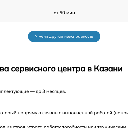
от 60 мин
от 60 мин
У меня другая неисправность
er
от 60 мин
от 60 мин
ва сервисного центра в Казани
от 60 мин
мплектующие — до 3 месяцев.
от 60 мин
от 60 мин
который напрямую связан с выполненной работой (напри
 из строя, утрата работоспособности или техническим