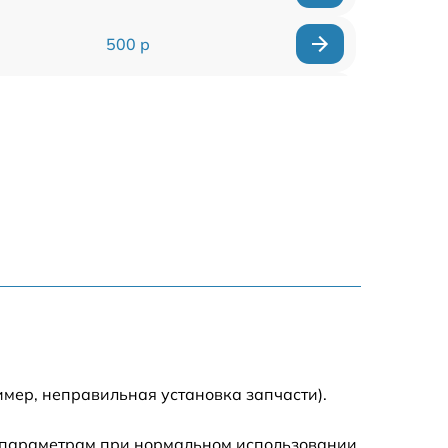
500 р
800 р
1400 р
800 р
1200 р
2200 р
1000 р
мер, неправильная установка запчасти).
 параметрам при нормальном использовании.