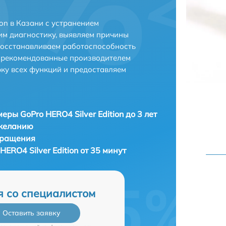
ion в Казани с устранением
м диагностику, выявляем причины
восстанавливаем работоспособность
и рекомендованные производителем
рку всех функций и предоставляем
еры GoPro HERO4 Silver Edition до 3 лет
 желанию
бращения
ERO4 Silver Edition от 35 минут
я со специалистом
Оставить заявку