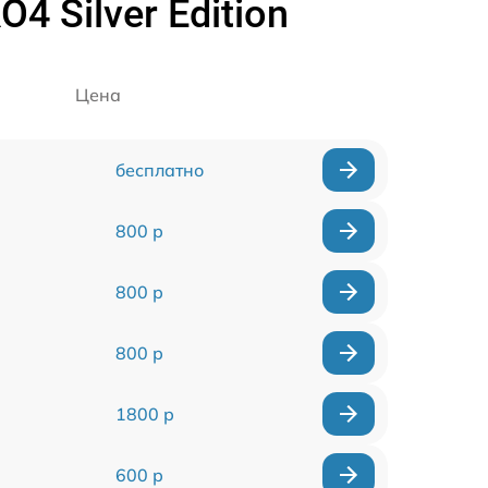
 Silver Edition
Цена
бесплатно
800 р
800 р
800 р
1800 р
600 р