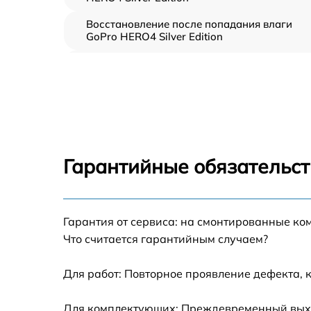
Восстановление после попадания влаги
GoPro HERO4 Silver Edition
Прошивка (Обновление ПО) GoPro HERO4
Silver Edition
Замена дисплея (экрана) GoPro HERO4 Silv
Edition
Замена микрофона GoPro HERO4 Silver
Edition
Гарантийные обязательст
Замена модуля Wi-Fi GoPro HERO4 Silver
Edition
Замена материнской платы GoPro HERO4
Гарантия от сервиса: на смонтированные ко
Silver Edition
Что считается гарантийным случаем?
Настройка оптики, фокусировки GoPro
HERO4 Silver Edition
Для работ: Повторное проявление дефекта, 
Для комплектующих: Преждевременный выход