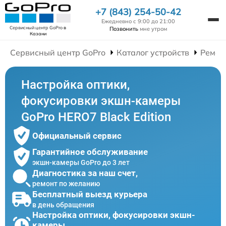
+7 (843) 254-50-42
Ежедневно с 9:00 до 21:00
Сервисный центр GoPro
в
Позвонить
мне утром
Казани
Сервисный центр GoPro
Каталог устройств
Ремон
Настройка оптики,
фокусировки экшн-камеры
GoPro HERO7 Black Edition
Официальный сервис
Гарантийное обслуживание
экшн-камеры GoPro до 3 лет
Диагностика за наш счет,
ремонт по желанию
Бесплатный выезд курьера
в день обращения
Настройка оптики, фокусировки экшн-
камеры