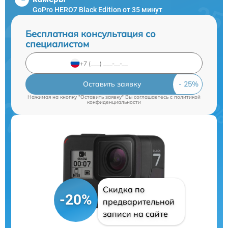
GoPro HERO7 Black Edition от 35 минут
Бесплатная консультация со
специалистом
Оставить заявку
Нажимая на кнопку "Оставить заявку" Вы соглашаетесь c
политикой
конфиденциальности
Скидка по
-20%
предварительной
записи на сайте