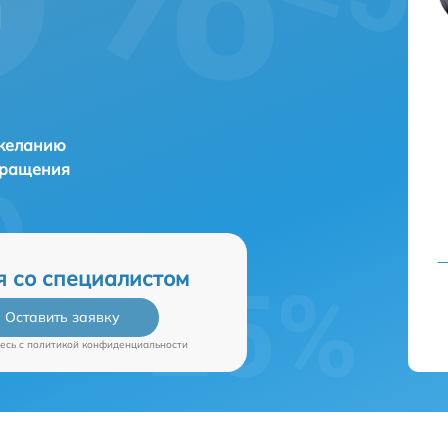
и
 желанию
бращения
я со специалистом
Оставить заявку
есь c
политикой конфиденциальности